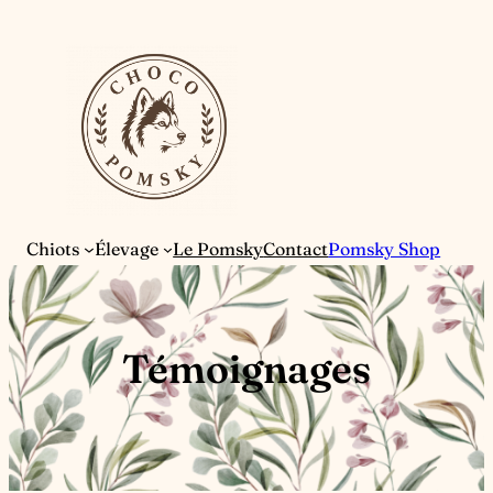
Aller
au
contenu
Chiots
Élevage
Le Pomsky
Contact
Pomsky Shop
Témoignages