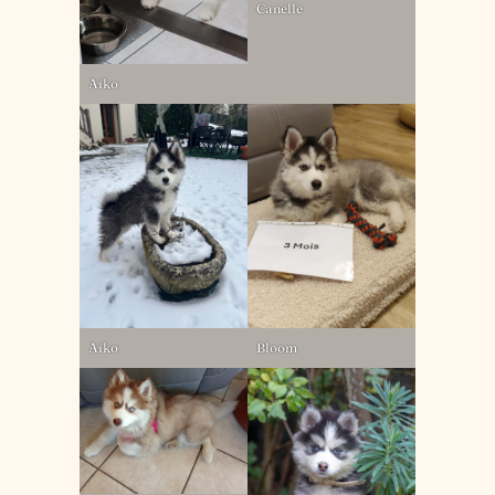
Canelle
Aïko
Aïko
Bloom