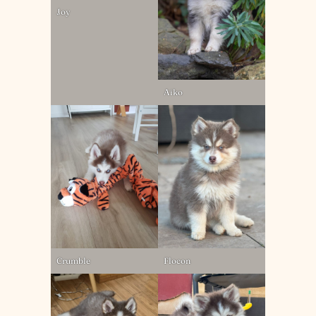
Joy
Aïko
Crumble
Flocon