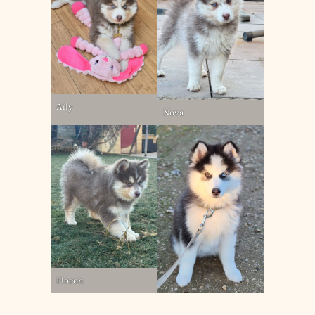
Aïly
Nova
Flocon